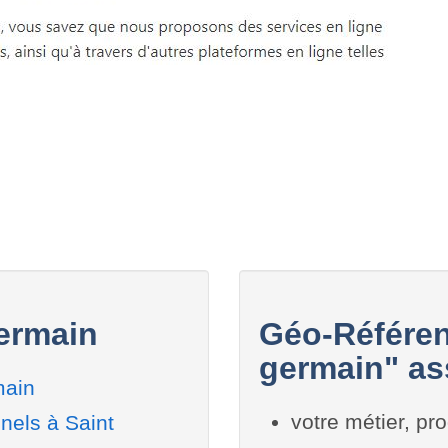
Germain
Géo-Référen
germain" ass
main
votre métier, pro
nels à Saint