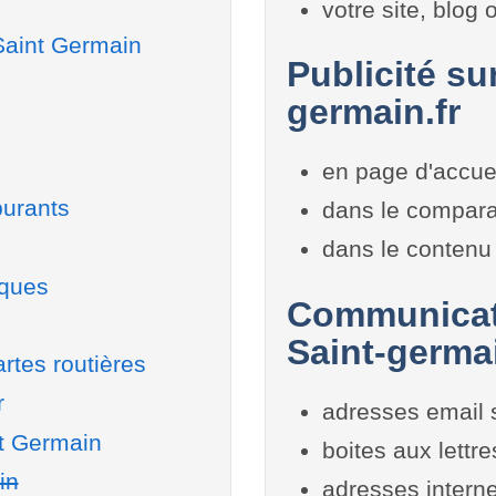
votre site, blog
Saint Germain
Publicité su
germain.fr
en page d'accue
burants
dans le compara
dans le contenu 
iques
Communicati
Saint-germa
rtes routières
r
adresses email 
nt Germain
boites aux lettr
in
adresses interne