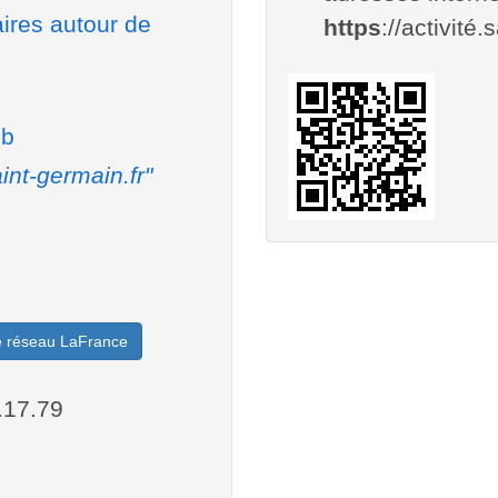
aires autour de
https
://activité.
eb
int-germain.fr"
le réseau LaFrance
.17.79